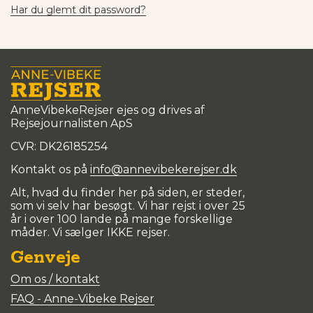
Har du glemt dit password?
AnneVibekeRejser ejes og drives af
Rejsejournalisten ApS
CVR: DK
26185254
Kontakt os på
info@annevibekerejser.dk
Alt, hvad du finder her på siden, er steder,
som vi selv har besøgt. Vi har rejst i over 25
år i over 100 lande på mange forskellige
måder. Vi sælger IKKE rejser.
Genveje
Om os / kontakt
FAQ - Anne-Vibeke Rejser