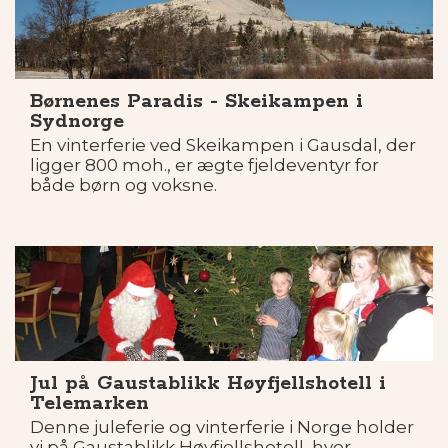
Børnenes Paradis - Skeikampen i
Sydnorge
En vinterferie ved Skeikampen i Gausdal, der
ligger 800 moh., er ægte fjeldeventyr for
både børn og voksne.
Jul på Gaustablikk Høyfjellshotell i
Telemarken
Denne juleferie og vinterferie i Norge holder
vi på Gaustablikk Høyfjellshotell, hvor