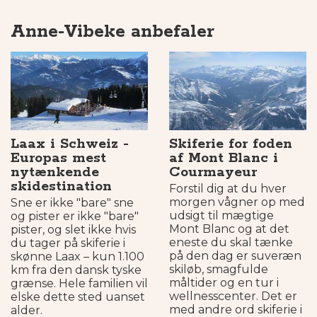
Anne-Vibeke anbefaler
Laax i Schweiz -
Skiferie for foden
Europas mest
af Mont Blanc i
nytænkende
Courmayeur
skidestination
Forstil dig at du hver
morgen vågner op med
Sne er ikke "bare" sne
udsigt til mægtige
og pister er ikke "bare"
Mont Blanc og at det
pister, og slet ikke hvis
eneste du skal tænke
du tager på skiferie i
på den dag er suveræn
skønne Laax – kun 1.100
skiløb, smagfulde
km fra den dansk tyske
måltider og en tur i
grænse. Hele familien vil
wellnesscenter. Det er
elske dette sted uanset
med andre ord skiferie i
alder.