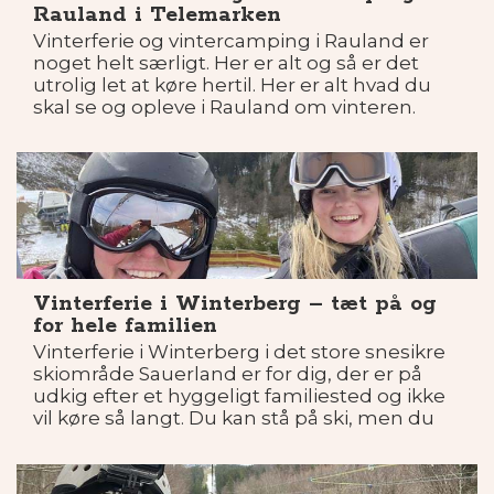
Rauland i Telemarken
Vinterferie og vintercamping i Rauland er
noget helt særligt. Her er alt og så er det
utrolig let at køre hertil. Her er alt hvad du
skal se og opleve i Rauland om vinteren.
Vinterferie i Winterberg – tæt på og
for hele familien
Vinterferie i Winterberg i det store snesikre
skiområde Sauerland er for dig, der er på
udkig efter et hyggeligt familiested og ikke
vil køre så langt. Du kan stå på ski, men du
kan også lave en hel del andre ting, så
Winterberg er perfekt til både ren skiferie og
afslappende vinterferie.