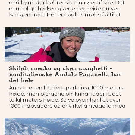
end børn, der boltrer sig i masser af sne. Det
er utroligt, hvilken glæde det hvide pulver
kan generere. Her er nogle simple råd til at
gøre det endnu sjovere.
Skiløb, snesko og skøn spaghetti -
norditalienske Andalo Paganella har
det hele
Andalo er en lille ferieperle i ca. 1000 meters
højde, men bjergene omkring ligger i godt
to kilimeters højde. Selve byen har lidt over
1000 indbyggere og er virkelig hyggelig med
restauranter, cafeer og en lille
campingplads. De fleste kommer hertil om
vinteren.