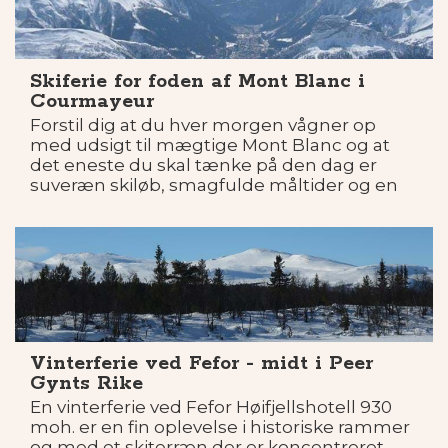
Skiferie for foden af Mont Blanc i
Courmayeur
Forstil dig at du hver morgen vågner op
med udsigt til mægtige Mont Blanc og at
det eneste du skal tænke på den dag er
suveræn skiløb, smagfulde måltider og en
tur i wellnesscenter. Det er med andre ord
skiferie i Courmayeur i Italien.
Vinterferie ved Fefor - midt i Peer
Gynts Rike
En vinterferie ved Fefor Høifjellshotell 930
moh. er en fin oplevelse i historiske rammer
og med et skiterræn der er koncentreret