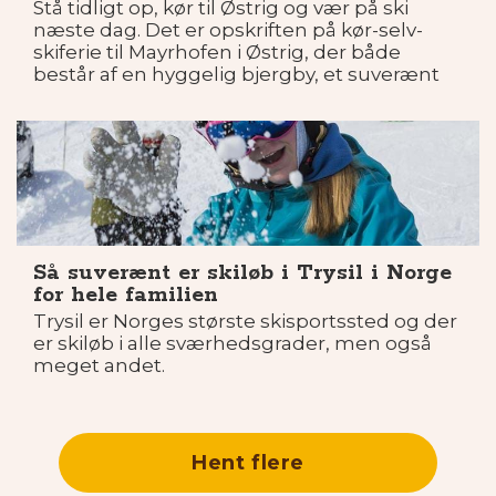
Stå tidligt op, kør til Østrig og vær på ski
næste dag. Det er opskriften på kør-selv-
skiferie til Mayrhofen i Østrig, der både
består af en hyggelig bjergby, et suverænt
skiområde for hele familien og adgang til en
imponerende gletsjer.
Så suverænt er skiløb i Trysil i Norge
for hele familien
Trysil er Norges største skisportssted og der
er skiløb i alle sværhedsgrader, men også
meget andet.
Hent flere