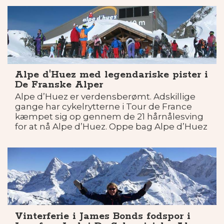
Alpe d'Huez med legendariske pister i
De Franske Alper
Alpe d’Huez er verdensberømt. Adskillige
gange har cykelrytterne i Tour de France
kæmpet sig op gennem de 21 hårnålesving
for at nå Alpe d’Huez. Oppe bag Alpe d’Huez
er her om vinteren et sandt paradis, for alle
som elsker sne og skisport.
Vinterferie i James Bonds fodspor i