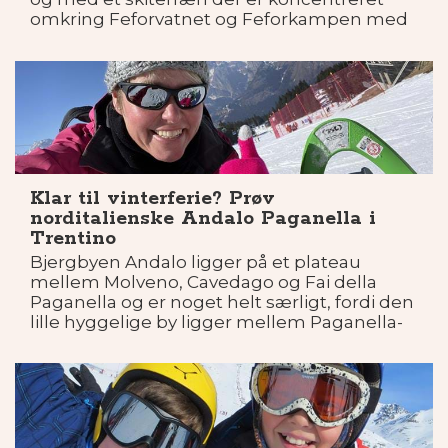
omkring Feforvatnet og Feforkampen med
udsigt til fjeldmassiverne i Joutnheimen og
Rondane.
Klar til vinterferie? Prøv
norditalienske Andalo Paganella i
Trentino
Bjergbyen Andalo ligger på et plateau
mellem Molveno, Cavedago og Fai della
Paganella og er noget helt særligt, fordi den
lille hyggelige by ligger mellem Paganella-
massivet og Brentadolomitterne. Byen
ligger 1000 moh. og bjergene omkring er
2000 meter høje - perfekt til vinterferie for
hele familien.