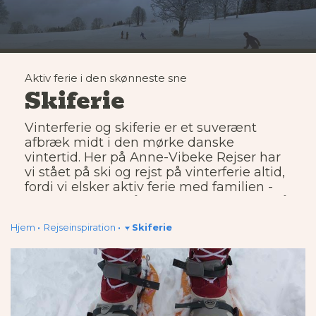
Aktiv ferie i den skønneste sne
Skiferie
Vinterferie og skiferie er et suverænt
afbræk midt i den mørke danske
vintertid. Her på Anne-Vibeke Rejser har
vi stået på ski og rejst på vinterferie altid,
fordi vi elsker aktiv ferie med familien -
det er en skøn måde at være sammen på.
Vi har besøgt mange steder, hvor der
Hjem
Rejseinspiration
Skiferie
også er aktiviteter for dem i familien, der
ikke står på ski.