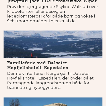
Jungfrau Joch i De Schweiziske Alper
Prøv den bjergtagende Skyline Walk ud over
klippekanten eller besøg en
legeblomsterpark for både børn og vokse i
Schilthorn-området i hjertet af de
schweiziske alper.
Familieferie ved Dalseter
Høyfjellshotell, Espedalen
Denne vinterferie i Norge går til Dalseter
Høyfjellshotel i Espedalen, der byder på et
fremragende langrendsterræn både for
trænede og nybegyndere.