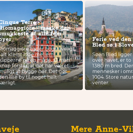
Cinque Terre -
Riomaggiore - måske den
smukkeste af alle fem
byer
Ferie ved de
Bled sø i Slov
Riomaggiore ligger bogstaveligt
talt klemt inde mellem
Søen Bled ligger
klipperne på en måde, så man
over havet, er to
knap forstår, at det har været
1380 m bred. Der
muligt at bygge her. Det gør
mennesker i områ
den lille by til noget helt
1004. Store natu
særligt.
venter.
veje
Mere Anne-Vi