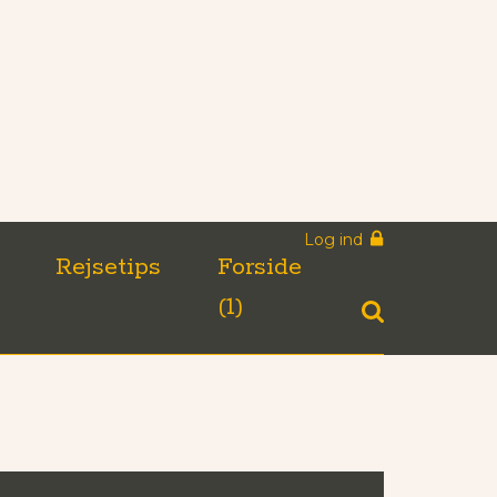
Log ind
n
Rejsetips
Forside
(1)