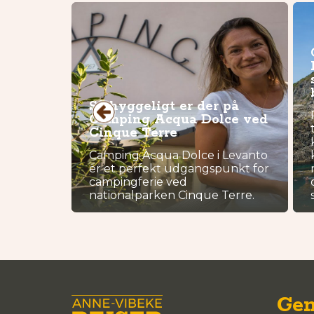
Så hyggeligt er der på
Camping Acqua Dolce ved
Cinque Terre
r til
ørne med
Camping Acqua Dolce i Levanto
West
er et perfekt udgangspunkt for
or
campingferie ved
nationalparken Cinque Terre.
Gen