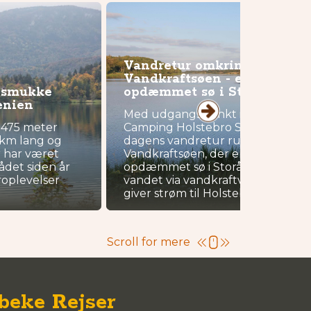
Vandretur omkring
Vandkraftsøen - en
n smukke
opdæmmet sø i Storå
enien
Med udgangspunkt i DCU-
 475 meter
Camping Holstebro Sø går
 km lang og
dagens vandretur rundt om
 har været
Vandkraftsøen, der er en
det siden år
opdæmmet sø i Storå, hvorfra
roplevelser
vandet via vandkraftværket
giver strøm til Holstebro.
Scroll for mere
beke Rejser