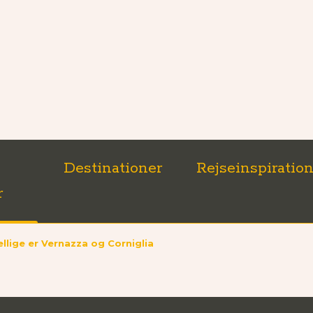
Destinationer
Rejseinspiratio
r
ellige er Vernazza og Corniglia