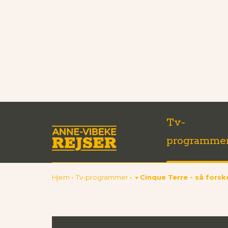
Tv-
programme
Hjem
Tv-programmer
Cinque Terre - så forsk