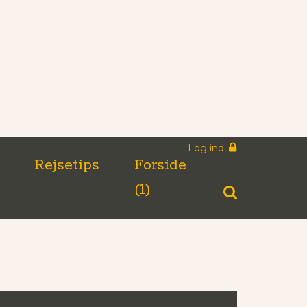
Log ind
n
Rejsetips
Forside
(1)