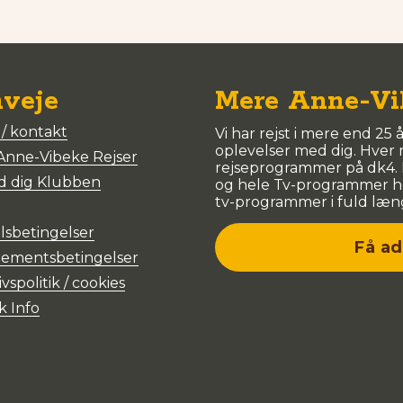
veje
Mere Anne-Vi
/ kontakt
Vi har rejst i mere end 25 
oplevelser med dig. Hver
Anne-Vibeke Rejser
rejseprogrammer på dk4. D
d dig Klubben
og hele Tv-programmer her
tv-programmer i fuld læng
sbetingelser
Få ad
ementsbetingelser
ivspolitik / cookies
k Info