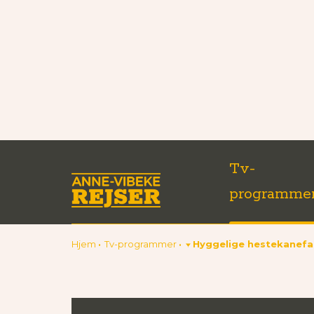
Tv-
programme
Hjem
Tv-programmer
Hyggelige hestekanefar