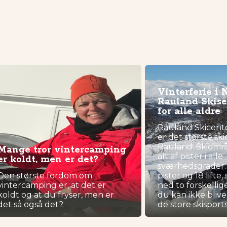
Vinterferie i 
Rauland Skisen
for alle aldre
Rauland Skicente
er det største sk
Rauland. Skiområd
Mange tror vintercamping
alt af pister i alle
er koldt, men er det?
sværhedsgrader. 
Den største fordom om
pister og 18 lift
vintercamping er, at det er
ned to forskellig
koldt og at du fryser, men er
du kan ikke bliv
det så også det?
de store skisport