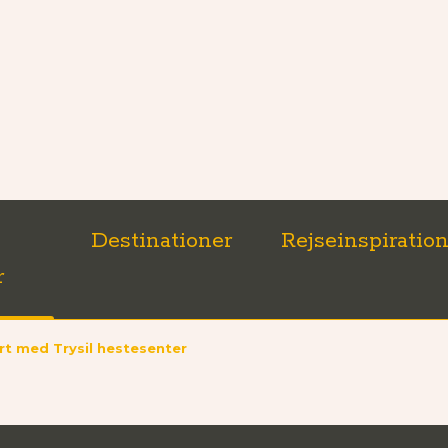
Destinationer
Rejseinspiratio
r
t med Trysil hestesenter