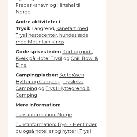
Frederikshavn og Hirtshal til
Norge.
Andre aktiviteter i
Trysil:
Langrend,
kanefart med
Trysil hestecenter
,
hundeslæde
med Mountain Kings
Gode spisesteder:
Kort og godt
,
Kveik på Hotel Trysil
og
Chill Bowl &
Dine
Campingpladser:
Sæteråsen
Hytter og Camping
,
Trysilelva
Camping
og
Trysil Hyttegrend &
Camping
Mere information:
Turistinformation: Norge
Turistinformation: Trysil - Her finder
du også hoteller og hytter i Trysil