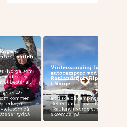
Norge -
ter - skiløb
Vintercamping for
r i Norge, som
autocampere ved
iområde i hele
Raulandsfjell Alpinsenter
et består alt i
i Norge
Der er 49
Vintercamping behøver ikke
e, som kommer
altid ske på campingpladser.
e steder, men
Det er Raulandsfjell Alpinsenter
e væk, som på
i Rauland i Norge et glimrende
ssteder sydpå.
eksempel på.