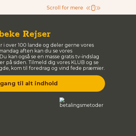
Scroll for mere
beke Rejser
år i over 100 lande og deler gerne vores
 mandag aften kan du se vores
u kan også se en masse gratis tv-indslag
 på siden. Tilmeld dig vores KLUB og se
de, kom til foredrag og vind fede præmier.
gang til alt indhold