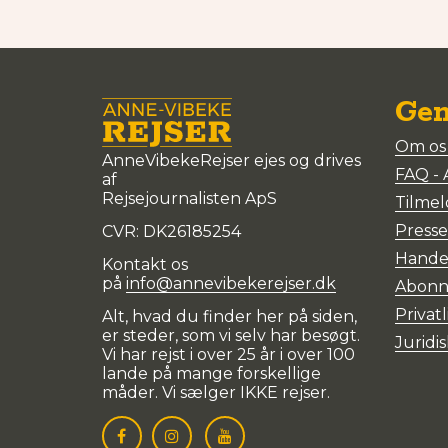
Gen
Om os 
AnneVibekeRejser ejes og drives
FAQ - 
af
Rejsejournalisten ApS
Tilmel
Presse
CVR: DK
26185254
Handel
Kontakt os
på
info@annevibekerejser.dk
Abonn
Privatl
Alt, hvad du finder her på siden,
er steder, som vi selv har besøgt.
Juridis
Vi har rejst i over 25 år i over 100
lande på mange forskellige
måder. Vi sælger IKKE rejser.