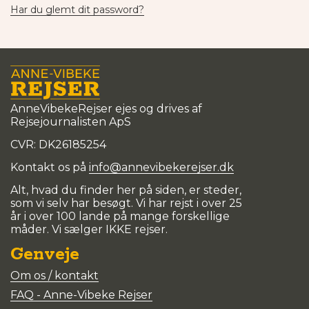
Har du glemt dit password?
AnneVibekeRejser ejes og drives af
Rejsejournalisten ApS
CVR: DK
26185254
Kontakt os på
info@annevibekerejser.dk
Alt, hvad du finder her på siden, er steder,
som vi selv har besøgt. Vi har rejst i over 25
år i over 100 lande på mange forskellige
måder. Vi sælger IKKE rejser.
Genveje
Om os / kontakt
FAQ - Anne-Vibeke Rejser