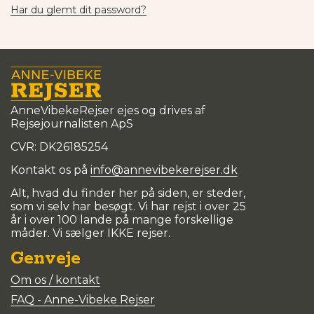
Har du glemt dit password?
AnneVibekeRejser ejes og drives af
Rejsejournalisten ApS
CVR: DK
26185254
Kontakt os på
info@annevibekerejser.dk
Alt, hvad du finder her på siden, er steder,
som vi selv har besøgt. Vi har rejst i over 25
år i over 100 lande på mange forskellige
måder. Vi sælger IKKE rejser.
Genveje
Om os / kontakt
FAQ - Anne-Vibeke Rejser