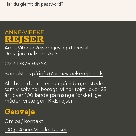
Har du glemt dit password?
AnneVibekeRejser ejes og drives af
Rejsejournalisten ApS
CVR: DK
26185254
Kontakt os på
info@annevibekerejser.dk
Alt, hvad du finder her på siden, er steder,
som vi selv har besøgt. Vi har rejst i over 25
år i over 100 lande på mange forskellige
måder. Vi sælger IKKE rejser.
Genveje
Om os / kontakt
FAQ - Anne-Vibeke Rejser