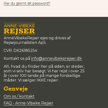
Har du glemt dit password?
AnneVibekeRejser ejes og drives af
Rejsejournalisten ApS
CVR: DK
26185254
Kontakt os på
info@annevibekerejser.dk
Alt, hvad du finder her på siden, er steder,
som vi selv har besøgt. Vi har rejst i over 25
år i over 100 lande på mange forskellige
måder. Vi sælger IKKE rejser.
Genveje
Om os / kontakt
FAQ - Anne-Vibeke Rejser