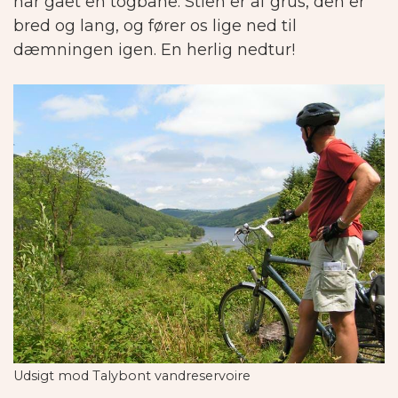
har gået en togbane. Stien er af grus, den er
bred og lang, og fører os lige ned til
dæmningen igen. En herlig nedtur!
Udsigt mod Talybont vandreservoire