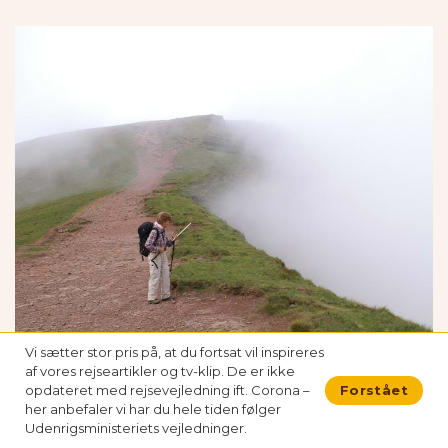
Vi sætter stor pris på, at du fortsat vil inspireres
I sikker afstand fra klippesiden
af vores rejseartikler og tv-klip. De er ikke
opdateret med rejsevejledning ift. Corona –
Forstået
Efter nogle få hundrede meter i tågen er vi på
her anbefaler vi har du hele tiden følger
toppen. Tågen letter lidt og da vi har fået et
Udenrigsministeriets vejledninger.