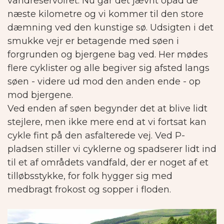
vandreservoiret.
Nu går det jævnt opad de
næste kilometre og vi kommer til den store
dæmning ved den kunstige sø. Udsigten i det
smukke vejr er betagende med søen i
forgrunden og bjergene bag ved. Her mødes
flere cyklister og alle begiver sig afsted langs
søen - videre ud mod den anden ende - op
mod bjergene.
Ved enden af søen begynder det at blive lidt
stejlere, men ikke mere end at vi fortsat kan
cykle fint på den asfalterede vej.
Ved P-
pladsen stiller vi cyklerne og spadserer lidt ind
til et af områdets vandfald, der er noget af et
tilløbsstykke, for folk hygger sig med
medbragt frokost og sopper i floden.