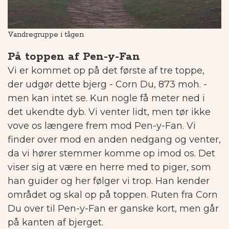
Vandregruppe i tågen
Sk
På toppen af Pen-y-Fan
Vi er kommet op på det første af tre toppe,
der udgør dette bjerg - Corn Du, 873 moh. -
men kan intet se. Kun nogle få meter ned i
det ukendte dyb. Vi venter lidt, men tør ikke
vove os længere frem mod Pen-y-Fan. Vi
finder over mod en anden nedgang og venter,
da vi hører stemmer komme op imod os. Det
viser sig at være en herre med to piger, som
han guider og her følger vi trop. Han kender
området og skal op på toppen. Ruten fra Corn
Du over til Pen-y-Fan er ganske kort, men går
på kanten af bjerget.