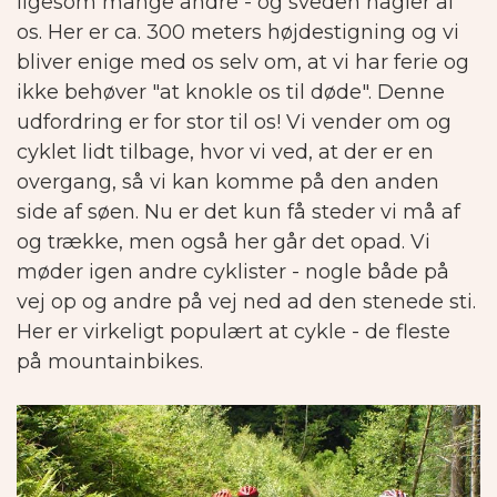
ligesom mange andre - og sveden hagler af
os. Her er ca. 300 meters højdestigning og vi
bliver enige med os selv om, at vi har ferie og
ikke behøver "at knokle os til døde".
Denne
udfordring er for stor til os! Vi vender om og
cyklet lidt tilbage, hvor vi ved, at der er en
overgang, så vi kan komme på den anden
side af søen.
Nu er det kun få steder vi må af
og trække, men også her går det opad. Vi
møder igen andre cyklister - nogle både på
vej op og andre på vej ned ad den stenede sti.
Her er virkeligt populært at cykle - de fleste
på mountainbikes.