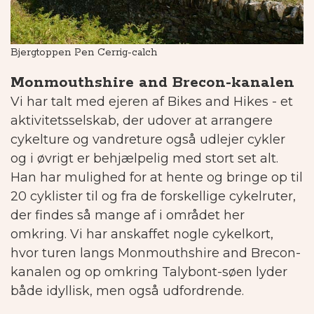
Bjergtoppen Pen Cerrig-calch
D
Monmouthshire and Brecon-kanalen
Vi har talt med ejeren af Bikes and Hikes - et
aktivitetsselskab, der udover at arrangere
cykelture og vandreture også udlejer cykler
og i øvrigt er behjælpelig med stort set alt.
Han har mulighed for at hente og bringe op til
20 cyklister til og fra de forskellige cykelruter,
der findes så mange af i området her
omkring. Vi har anskaffet nogle cykelkort,
hvor turen langs Monmouthshire and Brecon-
kanalen og op omkring Talybont-søen lyder
både idyllisk, men også udfordrende.