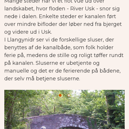
Mange steder har vi et flot vue ud over
landskabet, hvor floden - River Usk - snor sig
nede i dalen. Enkelte steder er kanalen ført
over mindre bifloder der løber ned fra bjerget
og videre ud i Usk.
I Llangynidr ser vi de forskellige sluser, der
benyttes af de kanalbåde, som folk holder
ferie på, medens de stille og roligt tøffer rundt
på kanalen. Sluserne er ubetjente og
manuelle og det er de ferierende på bådene,
der selv må betjene sluserne.