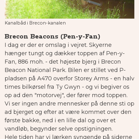
Kanalbåd i Brecon-kanalen
Brecon Beacons (Pen-y-Fan)
I dag er der er omslag i vejret. Skyerne
hænger tungt og dækker toppen af Pen-y-
Fan, 886 moh. - det højeste bjerg i Brecon
Beacon National Park. Bilen er stillet ved P-
pladsen på A470 overfor Storey Arms - en halv
times bilkørsel fra Ty Gwyn - og vi begiver os
op ad den "motorvej", der fører mod toppen.
Vi ser ingen andre mennesker på denne sti op
ad bjerget og efter at være kommet over den
første bakke, ned i en lille dal og over et
vandløb, begynder selve opstigningen.
Hele tiden har vi lærken syngende på siderne