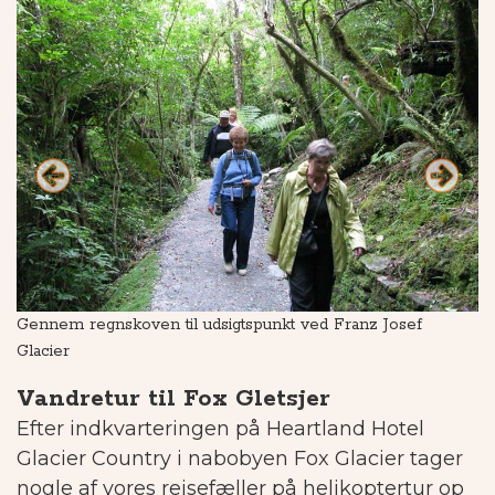
Gennem regnskoven til udsigtspunkt ved Franz Josef
B
Glacier
Vandretur til Fox Gletsjer
Efter indkvarteringen på Heartland Hotel
Glacier Country i nabobyen Fox Glacier tager
nogle af vores rejsefæller på helikoptertur op