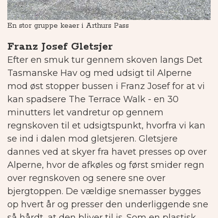
En stor gruppe keaer i Arthurs Pass
K
Franz Josef Gletsjer
Efter en smuk tur gennem skoven langs Det
Tasmanske Hav og med udsigt til Alperne
mod øst stopper bussen i Franz Josef for at vi
kan spadsere The Terrace Walk - en 30
minutters let vandretur op gennem
regnskoven til et udsigtspunkt, hvorfra vi kan
se ind i dalen mod gletsjeren. Gletsjere
dannes ved at skyer fra havet presses op over
Alperne, hvor de afkøles og først smider regn
over regnskoven og senere sne over
bjergtoppen. De vældige snemasser bygges
op hvert år og presser den underliggende sne
så hårdt, at den bliver til is. Som en plastisk