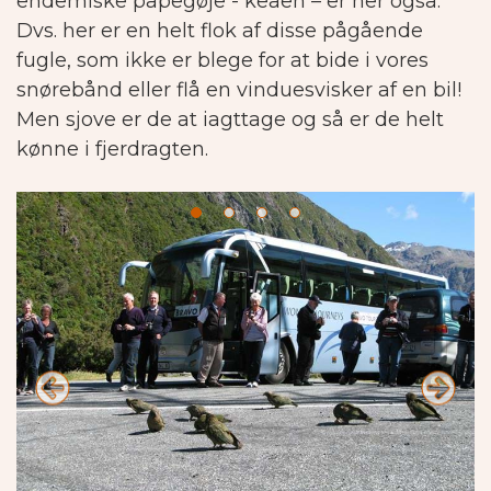
endemiske papegøje - keaen – er her også.
Dvs. her er en helt flok af disse pågående
fugle, som ikke er blege for at bide i vores
snørebånd eller flå en vinduesvisker af en bil!
Men sjove er de at iagttage og så er de helt
kønne i fjerdragten.