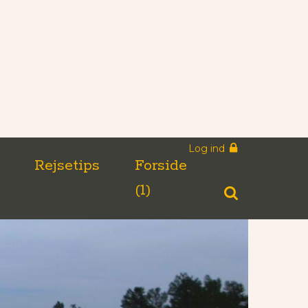
Log ind
n
Rejsetips
Forside
(1)