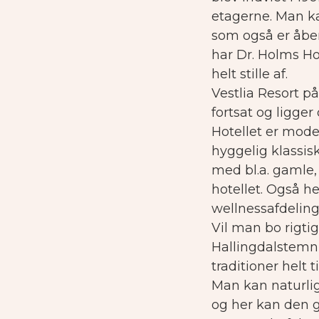
etagerne. Man ka
som også er åben
har Dr. Holms Hot
helt stille af.
Vestlia Resort 
fortsat og ligger
Hotellet er mod
hyggelig klassis
med bl.a. gamle
hotellet. Også 
wellnessafdeling
Vil man bo rigti
Hallingdalstemni
traditioner helt t
Man kan naturlig
og her kan den 