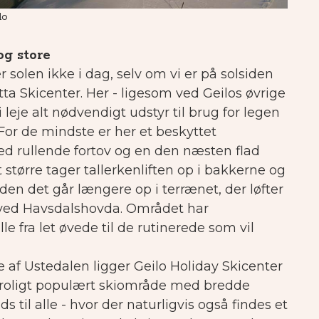
lo
Udsigt
og store
 solen ikke i dag, selv om vi er på solsiden
tta Skicenter. Her - ligesom ved Geilos øvrige
i leje alt nødvendigt udstyr til brug for legen
For de mindste er her et beskyttet
 rullende fortov og en den næsten flad
dt større tager tallerkenliften op i bakkerne og
den det går længere op i terrænet, der løfter
h. ved Havsdalshovda. Området har
lle fra let øvede til de rutinerede som vil
 af Ustedalen ligger Geilo Holiday Skicenter
utroligt populært skiområde med bredde
ds til alle - hvor der naturligvis også findes et