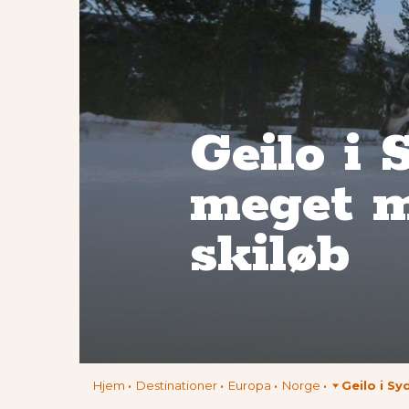
Geilo i 
meget m
skiløb
Hjem
Destinationer
Europa
Norge
Geilo i S