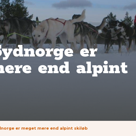
Sydnorge er
ere end alpint
ydnorge er meget mere end alpint skiløb