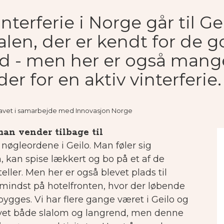
terferie i Norge går til Gei
alen, der er kendt for de 
ld - men her er også mang
r for en aktiv vinterferie.
r lavet i samarbejde med Innovasjon Norge
man vender tilbage til
f nøgleordene i Geilo. Man føler sig
kan spise lækkert og bo på et af de
teller. Men her er også blevet plads til
e mindst på hotelfronten, hvor der løbende
ygges. Vi har flere gange været i Geilo og
øvet både slalom og langrend, men denne