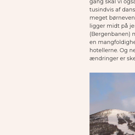
gang skal vi også
tusindvis af dans
meget børnevenli
ligger midt på 
(Bergenbanen) me
en mangfoldighed 
hotellerne. Og ne
ændringer er ske