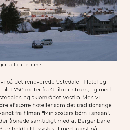
gger tæt på pisterne
vi på det renoverede Ustedalen Hotel og
er blot 750 meter fra Geilo centrum, og med
stedalen og skiområdet Vestlia. Men vi
re af større hoteller som det traditionsrige
endt fra filmen "Min søsters børn i sneen".
, der åbnede samtidigt med at Bergenbanen
9, er holdt i klassisk stil med kunst på