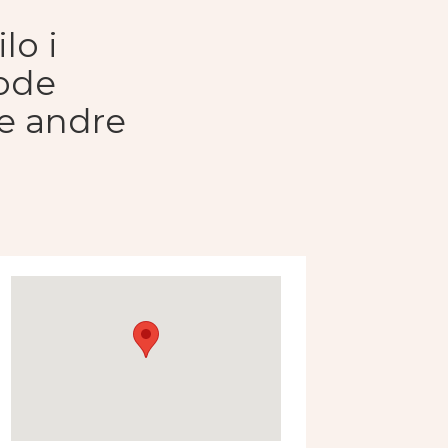
lo i
gode
e andre