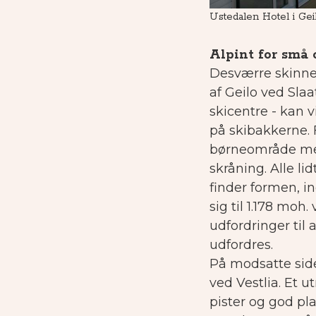
Ustedalen Hotel i Gei
Alpint for små 
Desværre skinner
af Geilo ved Slaa
skicentre - kan v
på skibakkerne. 
børneområde med
skråning. Alle li
finder formen, in
sig til 1.178 mo
udfordringer til a
udfordres.
På modsatte side
ved Vestlia. Et 
pister og god pla