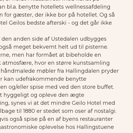
n bl.a. benytte hotellets wellnessafdeling
 for gæster, der ikke bor på hotellet. Og så
el Geilos bedste afterski - og det går ikke
på den anden side af Ustedalen udbygges
 også meget bekvemt helt ud til pisterne.
erne, men har formået at bibeholde en
k atmosfære, hvor en større kunstsamling
, håndmalede møbler fra Hallingdalen pryder
her kan udefrakommende benytte
en og/eller spise med ved den store buffet.
gt hyggeligt og opleve den ægte
ng, synes vi at det mindre Geilo Hotel med
ilbage til 1880 er stedet som oser af nostalgi.
vis også spise på en af byens restauranter
gastronomiske oplevelse hos Hallingstuene