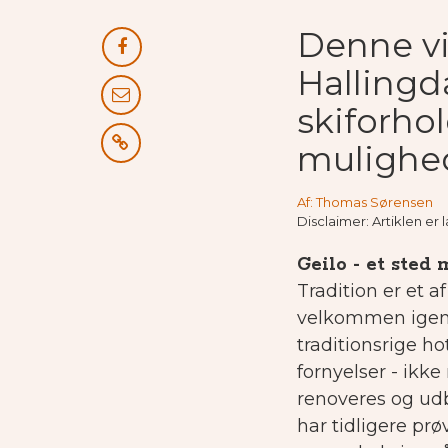
Denne vin
Hallingd
skiforho
mulighede
Af: Thomas Sørensen
Disclaimer: Artiklen e
Geilo - et sted 
Tradition er et a
velkommen igen, 
traditionsrige ho
fornyelser - ikk
renoveres og udb
har tidligere pr