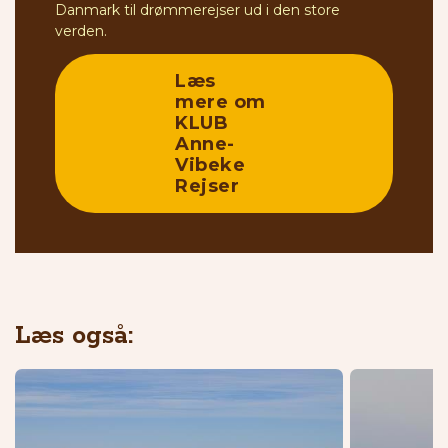
Danmark til drømmerejser ud i den store
verden.
Læs
mere om
KLUB
Anne-
Vibeke
Rejser
Læs også: