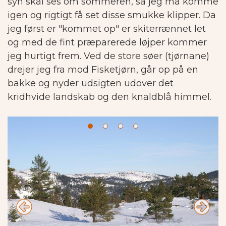
syn skal ses om sommeren, så jeg må komme
igen og rigtigt få set disse smukke klipper. Da
jeg først er "kommet op" er skiterrænnet let
og med de fint præparerede løjper kommer
jeg hurtigt frem. Ved de store søer (tjørnane)
drejer jeg fra mod Fisketjørn, går op på en
bakke og nyder udsigten udover det
kridhvide landskab og den knaldblå himmel.