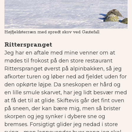
Højfjeldsterræn med spredt skov ved Gautefall
På
Ritterspranget
Jeg har en aftale med mine venner om at
mødes til frokost på den store restaurant
Ritterspranget øverst på alpinbakken, så jeg
afkorter turen og løber ned ad fjeldet uden for
den opkørte løjpe. Da sneskopen er hård og
en lille smule skarvet, har jeg lidt besvær med
at få det til at glide. Skiftevis går det fint oven
på sneen, der kan bære mig, men så brister
skorpen og jeg synker i dybere sne og
bremses. Forsigtigt glider jeg nedad i store