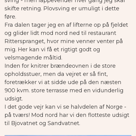
sving - men lappevender hver gang jeg skal
skifte retning. Plovsving er umuligt i dette
føre.
Fra dalen tager jeg en af lifterne op på fjeldet
og glider lidt mod nord ned til restaurant
Ritterspranget, hvor mine venner venter på
mig. Her kan vi få et rigtigt godt og
velsmagende måltid.
Inden for knitrer brændeovnen i de store
opholdsstuer, men da vejret er så fint,
foretrækker vi at sidde ude på den næsten
900 kvm. store terrasse med en vidunderlig
udsigt.
I det gode vejr kan vi se halvdelen af Norge -
på tværs! Mod nord har vi den flotteste udsigt
til Bjovatnet og Sandvatnet.