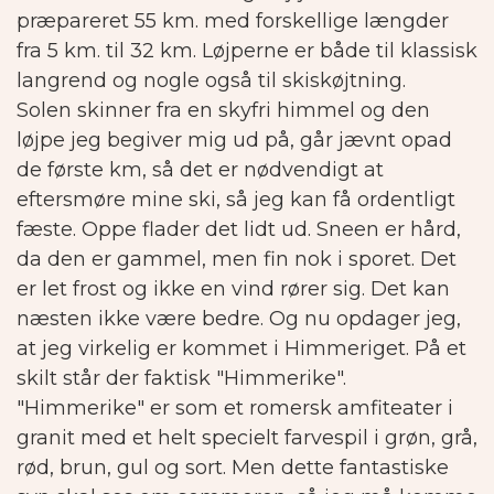
præpareret 55 km. med forskellige længder
fra 5 km. til 32 km. Løjperne er både til klassisk
langrend og nogle også til skiskøjtning.
Solen skinner fra en skyfri himmel og den
løjpe jeg begiver mig ud på, går jævnt opad
de første km, så det er nødvendigt at
eftersmøre mine ski, så jeg kan få ordentligt
fæste. Oppe flader det lidt ud.
Sneen er hård,
da den er gammel, men fin nok i sporet. Det
er let frost og ikke en vind rører sig. Det kan
næsten ikke være bedre. Og nu opdager jeg,
at jeg virkelig er kommet i Himmeriget. På et
skilt står der faktisk "Himmerike".
"Himmerike" er som et romersk amfiteater i
granit med et helt specielt farvespil i grøn, grå,
rød, brun, gul og sort. Men dette fantastiske