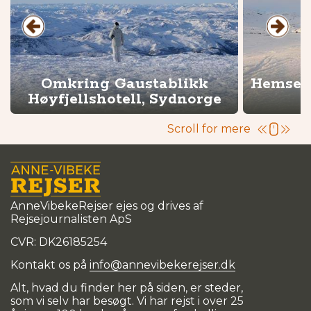
Omkring Gaustablikk
Hemseda
Høyfjellshotell, Sydnorge
Scroll for mere
AnneVibekeRejser ejes og drives af
Rejsejournalisten ApS
CVR: DK
26185254
Kontakt os på
info@annevibekerejser.dk
Alt, hvad du finder her på siden, er steder,
som vi selv har besøgt. Vi har rejst i over 25