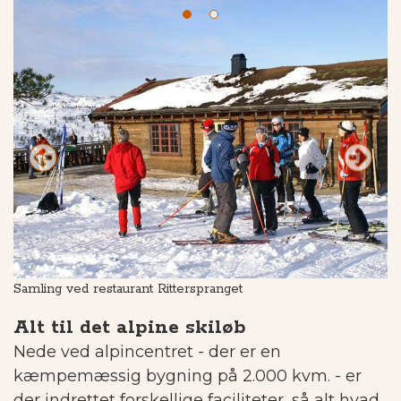
Samling ved restaurant Ritterspranget
Ud
Alt til det alpine skiløb
Nede ved alpincentret - der er en
kæmpemæssig bygning på 2.000 kvm. - er
der indrettet forskellige faciliteter, så alt hvad