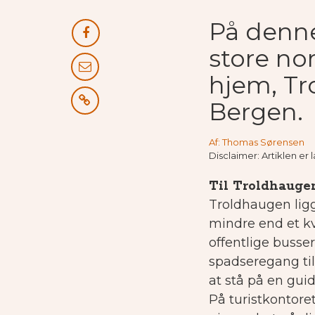
På denne
store no
hjem, Tr
Bergen.
Af: Thomas Sørensen
Disclaimer: Artiklen e
Til Troldhauge
Troldhaugen ligg
mindre end et kv
offentlige busser
spadseregang ti
at stå på en gui
På turistkontore