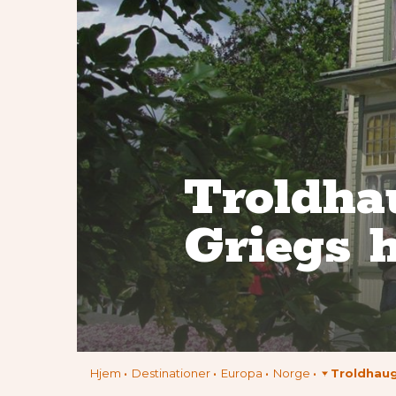
Troldha
Griegs 
Hjem
Destinationer
Europa
Norge
Troldhaug