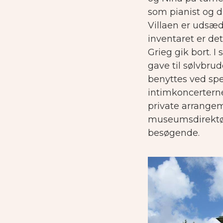
som pianist og di
Villaen er udsæd
inventaret er det
Grieg gik bort. I
gave til sølvbrud
benyttes ved spec
intimkoncerterne
private arrange
museumsdirektøre
besøgende.