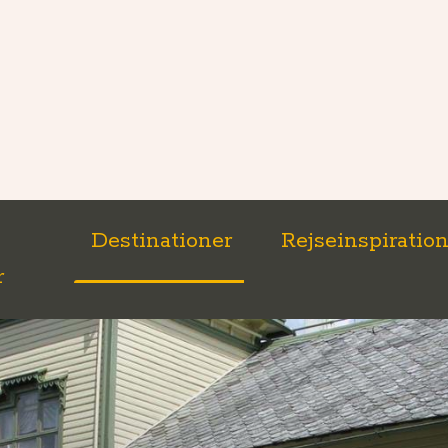
Destinationer
Rejseinspiratio
r