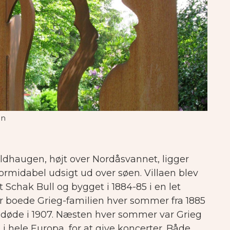
en
ldhaugen, højt over Nordåsvannet, ligger
ormidabel udsigt ud over søen. Villaen blev
t Schak Bull og bygget i 1884-85 i en let
er boede Grieg-familien hver sommer fra 1885
g døde i 1907. Næsten hver sommer var Grieg
i hele Europa, for at give koncerter. Både