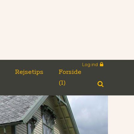
Log ind
n
Rejsetips
Forside
(1)