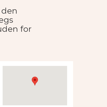
g den
iegs
uden for