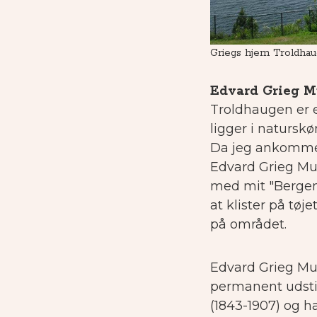
Griegs hjem Troldhau
Edvard Grieg 
Troldhaugen er e
ligger i natursk
Da jeg ankommer
Edvard Grieg Mu
med mit "Bergens
at klister på tøj
på området.
Edvard Grieg Mus
permanent udstil
(1843-1907) og 