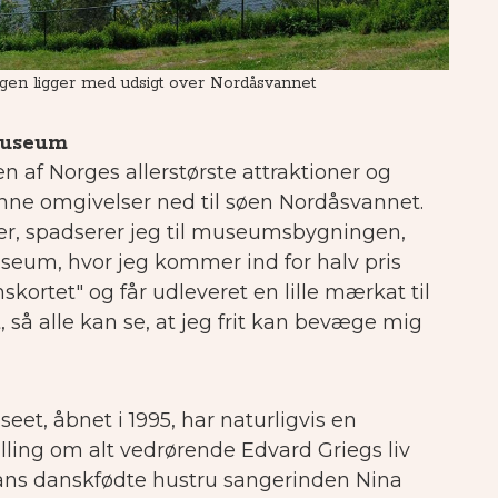
gen ligger med udsigt over Nordåsvannet
Museum
n af Norges allerstørste attraktioner og
ønne omgivelser ned til søen Nordåsvannet.
, spadserer jeg til museumsbygningen,
seum, hvor jeg kommer ind for halv pris
kortet" og får udleveret en lille mærkat til
et, så alle kan se, at jeg frit kan bevæge mig
eet, åbnet i 1995, har naturligvis en
ling om alt vedrørende Edvard Griegs liv
hans danskfødte hustru sangerinden Nina