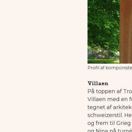
Profil af komponist
Villaen
På toppen af Tro
Villaen med en f
tegnet af arkitek
schweizerstil. H
og frem til Grie
og Nina på turné 