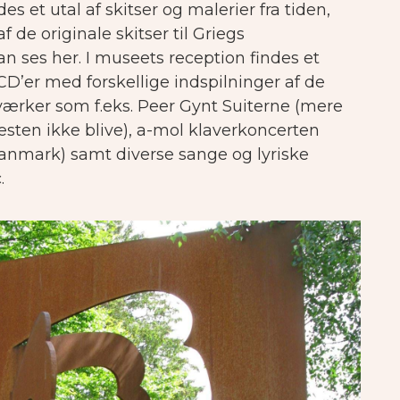
des et utal af skitser og malerier fra tiden,
de originale skitser til Griegs
n ses her. I museets reception findes et
CD’er med forskellige indspilninger af de
ærker som f.eks. Peer Gynt Suiterne (mere
sten ikke blive), a-mol klaverkoncerten
anmark) samt diverse sange og lyriske
.