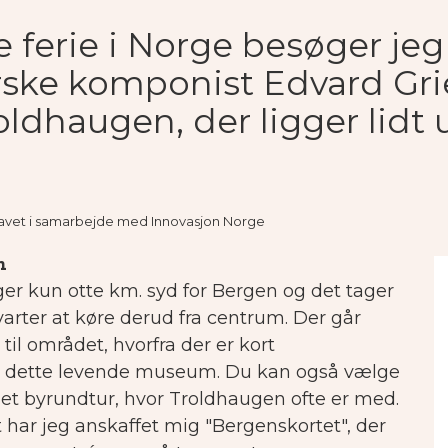
 ferie i Norge besøger je
rske komponist Edvard Gr
oldhaugen, der ligger lidt 
r lavet i samarbejde med Innovasjon Norge
n
er kun otte km. syd for Bergen og det tager
arter at køre derud fra centrum.
Der går
 til området, hvorfra der er kort
l dette levende museum. Du kan også vælge
det byrundtur, hvor Troldhaugen ofte er med.
t har jeg anskaffet mig "Bergenskortet", der