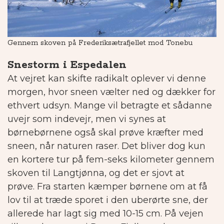
Gennem skoven på Frederiksætrafjellet mod Tonebu
K
Snestorm i Espedalen
At vejret kan skifte radikalt oplever vi denne
morgen, hvor sneen vælter ned og dækker for
ethvert udsyn. Mange vil betragte et sådanne
uvejr som indevejr, men vi synes at
børnebørnene også skal prøve kræfter med
sneen, når naturen raser. Det bliver dog kun
en kortere tur på fem-seks kilometer gennem
skoven til Langtjønna, og det er sjovt at
prøve.
Fra starten kæmper børnene om at få
lov til at træde sporet i den uberørte sne, der
allerede har lagt sig med 10-15 cm. På vejen