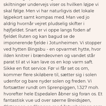
skiltninger undervejs viser os hvilken løjpe vi
skal følge. Men vi har naturligvis det lokale
løjpekort samt kompas med. Man ved jo
aldrig hvornår vejret pludselig skifter i
højfjeldet. Snart er vi oppe langs foden af
fjeldet Ruten og kan bagud se de
imponerende fjelde i Jotunheimen. Vi stopper
ved hytten Bingsbu - en opvarmet hytte, hvor
ilden knitrer i brændeovnen og vandet står
parat til at vi kan lave os en kop varm saft.
Sikke en flot service. Før vi får set os om,
kommer flere skiløbere til, sætter sig i solen
udenfor og bare nyder solen og freden. Vi
fortsætter rundt om Sprenpiggen, 1.327 moh.
hvorefter hele Espedalen åbner sig foran os. Et
fantastisk vue ud over søerne Breidsjøen,