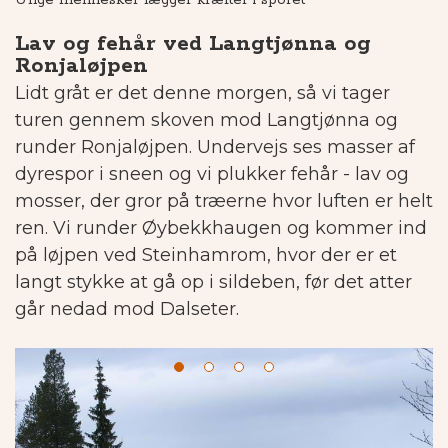
Unge mennesker lægger kræfter i sporet
Fi
Lav og fehår ved Langtjønna og
Ronjaløjpen
Lidt gråt er det denne morgen, så vi tager
turen gennem skoven mod Langtjønna og
runder Ronjaløjpen. Undervejs ses masser af
dyrespor i sneen og vi plukker fehår - lav og
mosser, der gror på træerne hvor luften er helt
ren. Vi runder Øybekkhaugen og kommer ind
på løjpen ved Steinhamrom, hvor der er et
langt stykke at gå op i sildeben, før det atter
går nedad mod Dalseter.