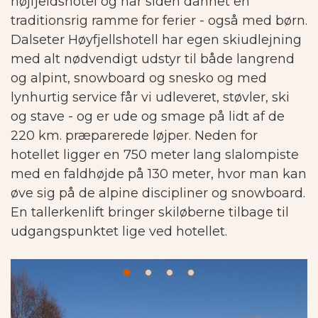
højfjeldshotel og har siden dannet en
traditionsrig ramme for ferier - også med børn.
Dalseter Høyfjellshotell har egen skiudlejning
med alt nødvendigt udstyr til både langrend
og alpint, snowboard og snesko og med
lynhurtig service får vi udleveret, støvler, ski
og stave - og er ude og smage på lidt af de
220 km. præparerede løjper. Neden for
hotellet ligger en 750 meter lang slalompiste
med en faldhøjde på 130 meter, hvor man kan
øve sig på de alpine discipliner og snowboard.
En tallerkenlift bringer skiløberne tilbage til
udgangspunktet lige ved hotellet.