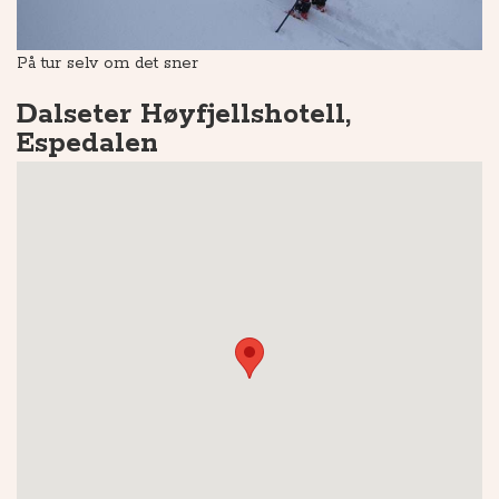
På tur selv om det sner
Be
Dalseter Høyfjellshotell,
Espedalen