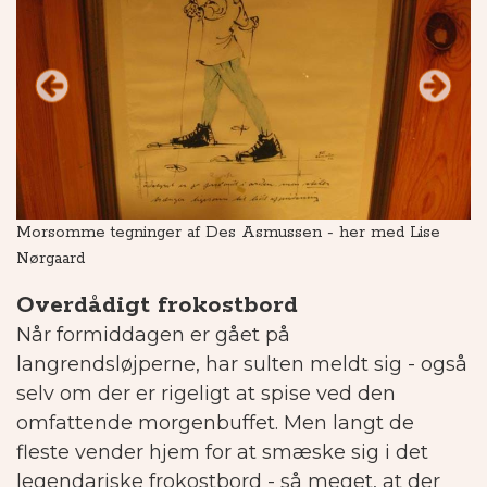
Morsomme tegninger af Des Asmussen - her med Lise
Ve
Nørgaard
Overdådigt frokostbord
Når formiddagen er gået på
langrendsløjperne, har sulten meldt sig - også
selv om der er rigeligt at spise ved den
omfattende morgenbuffet. Men langt de
fleste vender hjem for at smæske sig i det
legendariske frokostbord - så meget, at der