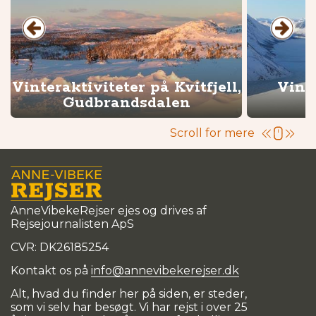
Vinteraktiviteter på Kvitfjell,
Vint
Gudbrandsdalen
Scroll for mere
AnneVibekeRejser ejes og drives af
Rejsejournalisten ApS
CVR: DK
26185254
Kontakt os på
info@annevibekerejser.dk
Alt, hvad du finder her på siden, er steder,
som vi selv har besøgt. Vi har rejst i over 25