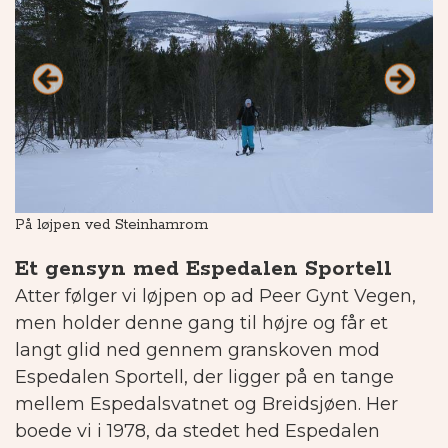
På løjpen ved Steinhamrom
Ov
Et gensyn med Espedalen Sportell
Atter følger vi løjpen op ad Peer Gynt Vegen,
men holder denne gang til højre og får et
langt glid ned gennem granskoven mod
Espedalen Sportell, der ligger på en tange
mellem Espedalsvatnet og Breidsjøen. Her
boede vi i 1978, da stedet hed Espedalen