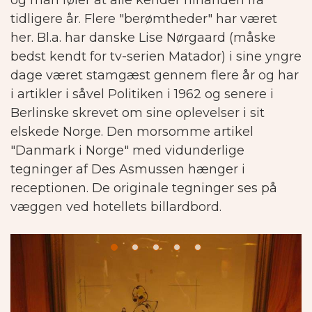
og man føler at alle kender hinanden fra
tidligere år.
Flere "berømtheder" har været
her. Bl.a. har danske Lise Nørgaard (måske
bedst kendt for tv-serien Matador) i sine yngre
dage været stamgæst gennem flere år og har
i artikler i såvel Politiken i 1962 og senere i
Berlinske skrevet om sine oplevelser i sit
elskede Norge.
Den morsomme artikel
"Danmark i Norge" med vidunderlige
tegninger af Des Asmussen hænger i
receptionen. De originale tegninger ses på
væggen ved hotellets billardbord.