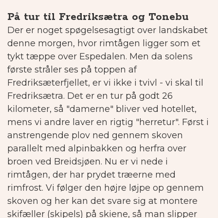
På tur til Fredriksætra og Tonebu
Der er noget spøgelsesagtigt over landskabet
denne morgen, hvor rimtågen ligger som et
tykt tæppe over Espedalen. Men da solens
første stråler ses på toppen af
Fredriksæterfjellet, er vi ikke i tvivl - vi skal til
Fredriksætra. Det er en tur på godt 26
kilometer, så "damerne" bliver ved hotellet,
mens vi andre laver en rigtig "herretur". Først i
anstrengende plov ned gennem skoven
parallelt med alpinbakken og herfra over
broen ved Breidsjøen. Nu er vi nede i
rimtågen, der har prydet træerne med
rimfrost. Vi følger den højre løjpe op gennem
skoven og her kan det svare sig at montere
skifæller (skipels) på skiene, så man slipper