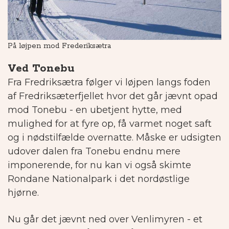
På løjpen mod Frederiksætra
Fr
Ved Tonebu
Fra Fredriksætra følger vi løjpen langs foden
af Fredriksæterfjellet hvor det går jævnt opad
mod Tonebu - en ubetjent hytte, med
mulighed for at fyre op, få varmet noget saft
og i nødstilfælde overnatte. Måske er udsigten
udover dalen fra Tonebu endnu mere
imponerende, for nu kan vi også skimte
Rondane Nationalpark i det nordøstlige
hjørne.
Nu går det jævnt ned over Venlimyren - et