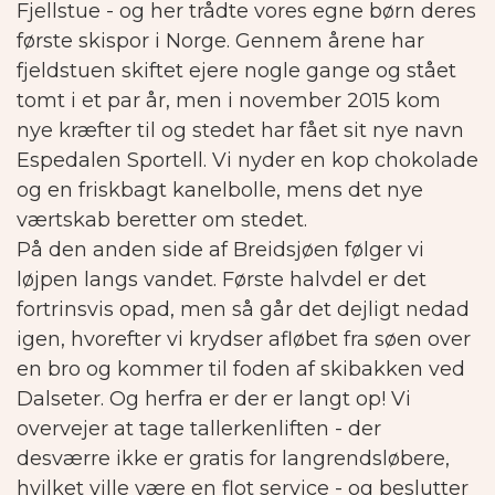
Fjellstue - og her trådte vores egne børn deres
første skispor i Norge. Gennem årene har
fjeldstuen skiftet ejere nogle gange og stået
tomt i et par år, men i november 2015 kom
nye kræfter til og stedet har fået sit nye navn
Espedalen Sportell. Vi nyder en kop chokolade
og en friskbagt kanelbolle, mens det nye
værtskab beretter om stedet.
På den anden side af Breidsjøen følger vi
løjpen langs vandet. Første halvdel er det
fortrinsvis opad, men så går det dejligt nedad
igen, hvorefter vi krydser afløbet fra søen over
en bro og kommer til foden af skibakken ved
Dalseter. Og herfra er der er langt op!
Vi
overvejer at tage tallerkenliften - der
desværre ikke er gratis for langrendsløbere,
hvilket ville være en flot service - og beslutter