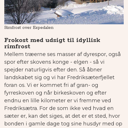
Rimfrost over Espedalen
Sk
Frokost med udsigt til idyllisk
rimfrost
Mellem træerne ses masser af dyrespor, også
spor efter skovens konge - elgen - så vi
spejder naturligvis efter den. Så åbner
landskabet sig og vi har Fredriksæterfjellet
foran os. Vi er kommet fri af gran- og
fyrreskoven og når birkeskoven og efter
endnu en lille kilometer er vi fremme ved
Fredriksætra. For de som ikke ved hvad en
sæter er, kan det siges, at det er et sted, hvor
bonden i gamle dage tog sine husdyr med op