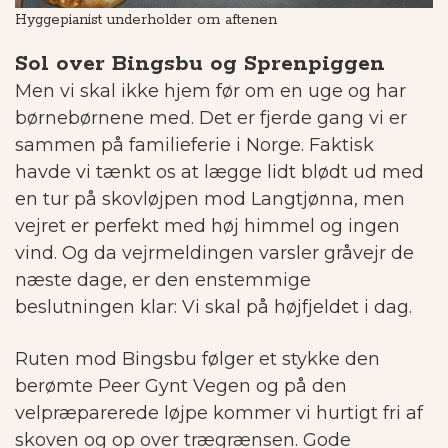
Hyggepianist underholder om aftenen
S
Sol over Bingsbu og Sprenpiggen
Men vi skal ikke hjem før om en uge og har
børnebørnene med. Det er fjerde gang vi er
sammen på familieferie i Norge. Faktisk
havde vi tænkt os at lægge lidt blødt ud med
en tur på skovløjpen mod Langtjønna, men
vejret er perfekt med høj himmel og ingen
vind. Og da vejrmeldingen varsler gråvejr de
næste dage, er den enstemmige
beslutningen klar: Vi skal på højfjeldet i dag.
Ruten mod Bingsbu følger et stykke den
berømte Peer Gynt Vegen og på den
velpræparerede løjpe kommer vi hurtigt fri af
skoven og op over trægrænsen.
Gode