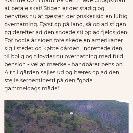
komme op til ham. På den måde undgik han
at betale skat! Stigen er der stadig og
benyttes nu af gæster, der ønsker sig en luftig
overnatning. Først op på land, så op ad stigen
og derefter ad den snoede sti op ad fjeldsiden.
For nogle år siden forelskede en amerikaner
sig i stedet og købte gården, indrettede den
til bolig og tilbyder nu overnatning med fuld
pension - vel at mærke - håndbåret pension.
Alt til gården sejles ud og bæres op ad den
stejle serpentinesti på den "gode
gammeldags måde".