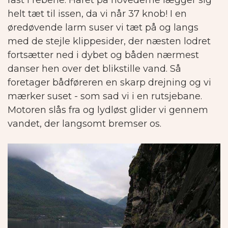
fast i rebene. Håret på hovederne lægger sig
helt tæt til issen, da vi når 37 knob! I en
øredøvende larm suser vi tæt på og langs
med de stejle klippesider, der næsten lodret
fortsætter ned i dybet og båden nærmest
danser hen over det blikstille vand. Så
foretager bådføreren en skarp drejning og vi
mærker suset - som sad vi i en rutsjebane.
Motoren slås fra og lydløst glider vi gennem
vandet, der langsomt bremser os.