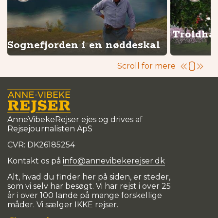
s
Troldha
Sognefjorden i en nøddeskal
Scroll for mere
AnneVibekeRejser ejes og drives af
Rejsejournalisten ApS
CVR: DK
26185254
Kontakt os på
info@annevibekerejser.dk
Alt, hvad du finder her på siden, er steder,
som vi selv har besøgt. Vi har rejst i over 25
år i over 100 lande på mange forskellige
måder. Vi sælger IKKE rejser.