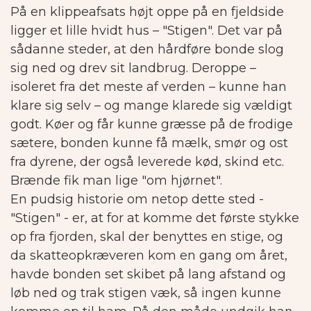
På en klippeafsats højt oppe på en fjeldside
ligger et lille hvidt hus – "Stigen". Det var på
sådanne steder, at den hårdføre bonde slog
sig ned og drev sit landbrug. Deroppe –
isoleret fra det meste af verden – kunne han
klare sig selv – og mange klarede sig vældigt
godt. Køer og får kunne græsse på de frodige
sætere, bonden kunne få mælk, smør og ost
fra dyrene, der også leverede kød, skind etc.
Brænde fik man lige "om hjørnet".
En pudsig historie om netop dette sted -
"Stigen" - er, at for at komme det første stykke
op fra fjorden, skal der benyttes en stige, og
da skatteopkræveren kom en gang om året,
havde bonden set skibet på lang afstand og
løb ned og trak stigen væk, så ingen kunne