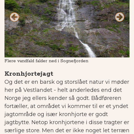
Flere vandfald falder ned i Sognefjorden
Ko
Kronhjortejagt
Og det er en barsk og storslået natur vi møder
her på Vestlandet - helt anderledes end det
Norge jeg ellers kender så godt. Bådføreren
fortæller, at området vi kommer til er et yndet
jagtområde og især kronhjorte er godt
jagtbytte. Netop kronhjortene i disse tragter er
særlige store. Men det er ikke noget let terræn