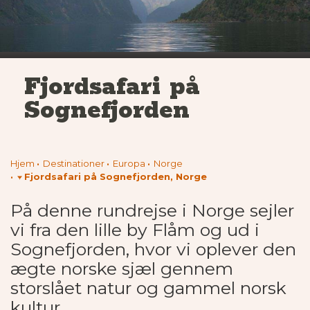
Fjordsafari på
Sognefjorden
Hjem
Destinationer
Europa
Norge
Fjordsafari på Sognefjorden, Norge
På denne rundrejse i Norge sejler
vi fra den lille by Flåm og ud i
Sognefjorden, hvor vi oplever den
ægte norske sjæl gennem
storslået natur og gammel norsk
kultur.