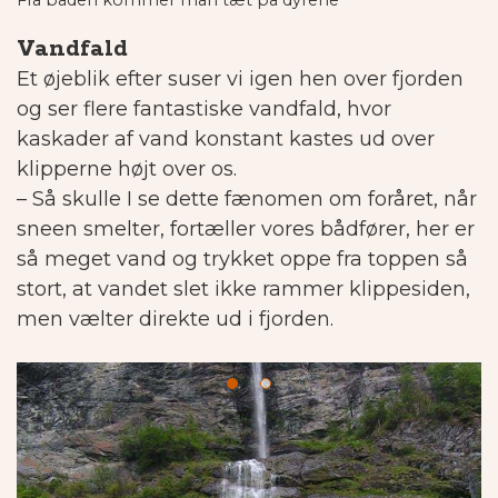
Fra båden kommer man tæt på dyrene
Vandfald
Et øjeblik efter suser vi igen hen over fjorden
og ser flere fantastiske vandfald, hvor
kaskader af vand konstant kastes ud over
klipperne højt over os.
– Så skulle I se dette fænomen om foråret, når
sneen smelter, fortæller vores bådfører, her er
så meget vand og trykket oppe fra toppen så
stort, at vandet slet ikke rammer klippesiden,
men vælter direkte ud i fjorden.