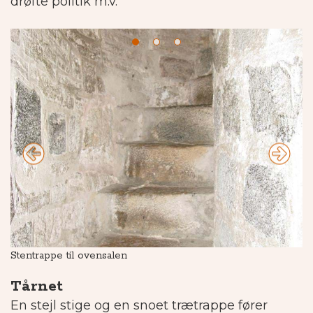
drøfte politik m.v.
Stentrappe til ovensalen
O
Tårnet
En stejl stige og en snoet trætrappe fører