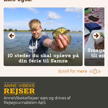
Smagen 
10 steder du skal opleve på
til en
din ferie til Samsø
Scroll for mere
AnneVibekeRejser ejes og drives af
Rejsejournalisten ApS