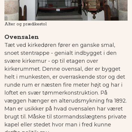
Alter og prædikestol
Al
Ovensalen
Tæt ved kirkedøren fører en ganske smal,
snoet stentrappe - genialt indbygget i den
svære kirkemur - op til etagen over
kirkerummet.
Denne ovensal, der er bygget
helt i munkesten, er overraskende stor og det
runde rum er næsten fire meter højt og har i
loftet en svær tømmerkonstruktion.
På
væggen hænger en alterudsmykning fra 1892.
Man er usikker på hvad ovensalen har været
brugt til. Måske til stormandsslægtens private
kapel eller stedet hvor man i fred kunne