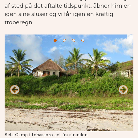
af sted på det aftalte tidspunkt, åbner himlen
igen sine sluser og vi får igen en kraftig
troperegn.
Seta Camp i Inhassoro set fra stranden
H