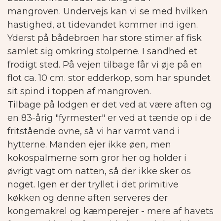
mangroven.
Undervejs kan vi se med hvilken
hastighed, at tidevandet kommer ind igen.
Yderst på bådebroen har store stimer af fisk
samlet sig omkring stolperne. I sandhed et
frodigt sted.
På vejen tilbage får vi øje på en
flot ca. 10 cm. stor edderkop, som har spundet
sit spind i toppen af mangroven.
Tilbage på lodgen er det ved at være aften og
en 83-årig "fyrmester" er ved at tænde op i de
fritstående ovne, så vi har varmt vand i
hytterne. Manden ejer ikke øen, men
kokospalmerne som gror her og holder i
øvrigt vagt om natten, så der ikke sker os
noget. Igen er der tryllet i det primitive
køkken og denne aften serveres der
kongemakrel og kæmperejer - mere af havets