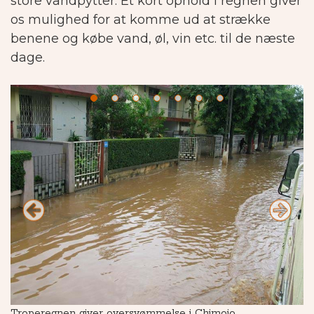
store vandpytter. Et kort ophold i regnen giver
os mulighed for at komme ud at strække
benene og købe vand, øl, vin etc. til de næste
dage.
Troperegnen giver oversvømmelse i Chimoio
Tr