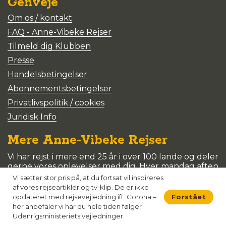
Genveje
Om os / kontakt
FAQ - Anne-Vibeke Rejser
Tilmeld dig Klubben
Presse
Handelsbetingelser
Abonnementsbetingelser
Privatlivspolitik / cookies
Juridisk Info
Mere Anne-Vibeke Rejser
Vi har rejst i mere end 25 år i over 100 lande og deler
gerne vores oplevelser med dig. Hver mandag aften
kan du se vores rejseprogrammer på dk4. Du kan
Vi sætter stor pris på, at du fortsat vil inspireres
også se en masse gratis tv-indslag og hele Tv-
af vores rejseartikler og tv-klip. De er ikke
programmer her på siden. Tilmeld dig vores KLUB
opdateret med rejsevejledning ift. Corona –
Forstået
og se tv-programmer i fuld længde, kom til
her anbefaler vi har du hele tiden følger
foredrag og vind fede præmier.
Udenrigsministeriets vejledninger.