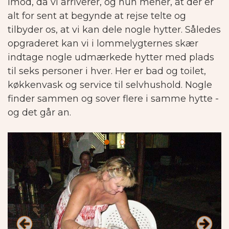
imod, da vi arriverer, og hun mener, at der er
alt for sent at begynde at rejse telte og
tilbyder os, at vi kan dele nogle hytter.
Således
opgraderet kan vi i lommelygternes skær
indtage nogle udmærkede hytter med plads
til seks personer i hver.
Her er bad og toilet,
køkkenvask og service til selvhushold. Nogle
finder sammen og sover flere i samme hytte -
og det går an.