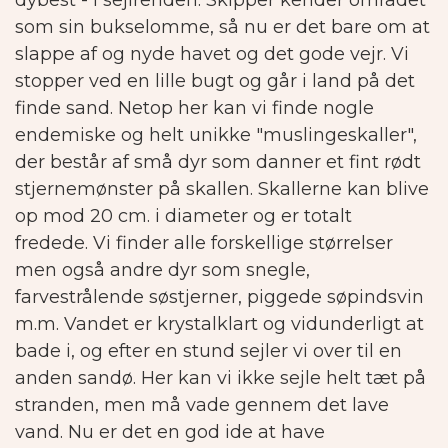
dybest - i sejlrenden.
Skipper kender området
som sin bukselomme, så nu er det bare om at
slappe af og nyde havet og det gode vejr. Vi
stopper ved en lille bugt og går i land på det
finde sand. Netop her kan vi finde nogle
endemiske og helt unikke "muslingeskaller",
der består af små dyr som danner et fint rødt
stjernemønster på skallen. Skallerne kan blive
op mod 20 cm. i diameter og er totalt
fredede.
Vi finder alle forskellige størrelser
men også andre dyr som snegle,
farvestrålende søstjerner, piggede søpindsvin
m.m. Vandet er krystalklart og vidunderligt at
bade i, og efter en stund sejler vi over til en
anden sandø. Her kan vi ikke sejle helt tæt på
stranden, men må vade gennem det lave
vand.
Nu er det en god ide at have