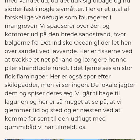
med vandet ud, da det trak sig tilbage og nu
sidder fast i nogle sivmåtter.
Her er et utal af
forskellige vadefugle som fouragerer i
mangroven. Vi spadserer over øen og
kommer ud på den brede sandstrand, hvor
bølgerne fra Det Indiske Ocean glider let hen
over sandet ved lavvande.
Her er fiskerne ved
at trække et net på land og længere henne
piler strandfugle rundt. I det fjerne ses en stor
flok flamingoer. Her er også spor efter
skildpadder, men vi ser ingen. De lokale jagter
dem og spiser deres æg. Vi går tilbage til
lagunen og her er så meget at se på, at vi
glemmer tid og sted og er næsten ved at
komme for sent til den udflugt med
gummibåd vi har tilmeldt os.