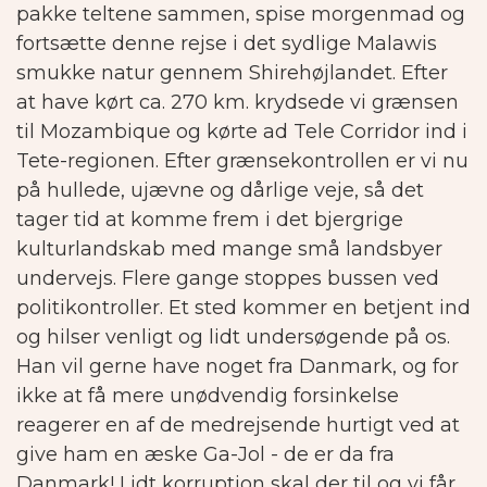
pakke teltene sammen, spise morgenmad og
fortsætte denne rejse i det sydlige Malawis
smukke natur gennem Shirehøjlandet.
Efter
at have kørt ca. 270 km. krydsede vi grænsen
til Mozambique og kørte ad Tele Corridor ind i
Tete-regionen. Efter grænsekontrollen er vi nu
på hullede, ujævne og dårlige veje, så det
tager tid at komme frem i det bjergrige
kulturlandskab med mange små landsbyer
undervejs.
Flere gange stoppes bussen ved
politikontroller. Et sted kommer en betjent ind
og hilser venligt og lidt undersøgende på os.
Han vil gerne have noget fra Danmark, og for
ikke at få mere unødvendig forsinkelse
reagerer en af de medrejsende hurtigt ved at
give ham en æske Ga-Jol - de er da fra
Danmark! Lidt korruption skal der til og vi får