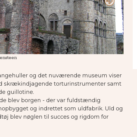
vensteen
Facad
angehuller og det nuværende museum viser
ed skrækindjagende torturinstrumenter samt
 guillotine.
ede blev borgen - der var fuldstændig
nopbygget og indrettet som uldfabrik. Uld og
tøj blev nøglen til succes og rigdom for