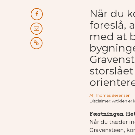
Når du ko
foreslå, 
med at b
bygning
Gravenst
storslået
orientere
Af: Thomas Sørensen
Disclaimer: Artiklen er
Fæstningen He
Når du træder i
Gravensteen, kom