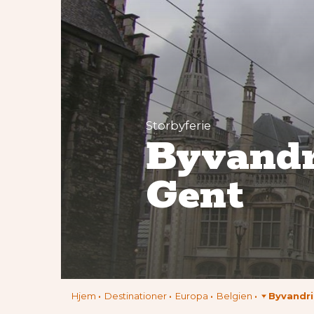
Storbyferie
Byvandr
Gent
Hjem
Destinationer
Europa
Belgien
Byvandri