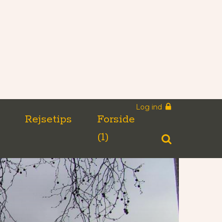
Log ind
n
Rejsetips
Forside
(1)