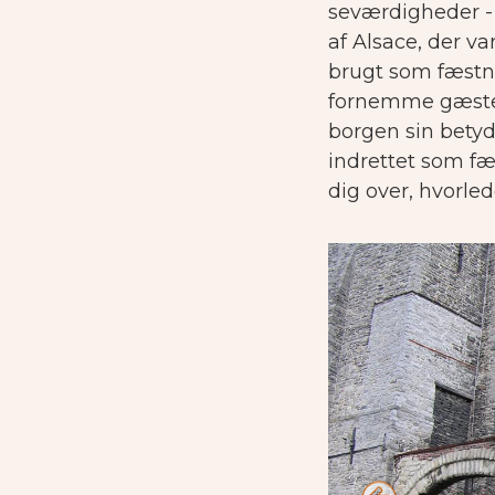
seværdigheder - 
af Alsace, der va
brugt som fæstni
fornemme gæste
borgen sin betyd
indrettet som fæ
dig over, hvorle