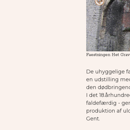
Faestningen Het Gra
De uhyggelige f
en udstilling m
den dødbringende
I det 18.århundr
faldefærdig - ge
produktion af uld
Gent.