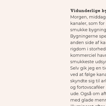
Vidunderlige b
Morgen, middag e
kanaler, som for
smukke bygninger
Bygningerne spec
anden side af ka
rigdom i storheds
kommerciel havn 
smukkeste udsyn
Selv gik jeg en 
ved at følge kana
skyndte sig til a
og fortovscaféer 
ude. Også om af
med glade menne