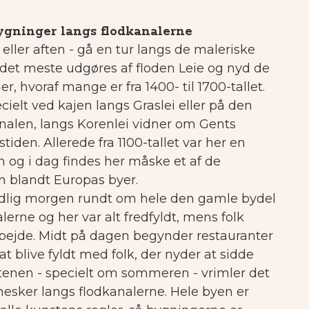
ygninger langs flodkanalerne
ller aften - gå en tur langs de maleriske
 det meste udgøres af floden Leie og nyd de
, hvoraf mange er fra 1400- til 1700-tallet.
ielt ved kajen langs Graslei eller på den
nalen, langs Korenlei vidner om Gents
tiden. Allerede fra 1100-tallet var her en
og i dag findes her måske et af de
 blandt Europas byer.
tidlig morgen rundt om hele den gamle bydel
lerne og her var alt fredfyldt, mens folk
rbejde.
Midt på dagen begynder restauranter
at blive fyldt med folk, der nyder at sidde
tenen - specielt om sommeren - vrimler det
sker langs flodkanalerne.
Hele byen er