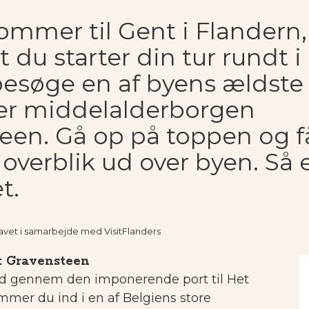
mmer til Gent i Flandern, 
at du starter din tur rundt 
esøge en af byens ældste
er middelalderborgen
een. Gå op på toppen og f
 overblik ud over byen. Så 
t.
 lavet i samarbejde med VisitFlanders
t Gravensteen
nd gennem den imponerende port til Het
mer du ind i en af Belgiens store