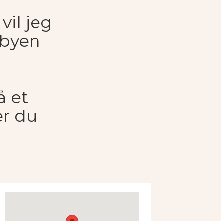
vil jeg
i byen
å et
er du