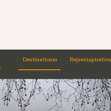
Destinationer
Rejseinspiratio
r